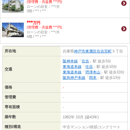
(管理費・共益費 ***円)
ローンの目安：***/月
3階 / *** / ***
***
万円
(管理費・共益費 ***円)
ローンの目安：***/月
4階 / *** / ***
所在地
兵庫県
神戸市東灘区
住吉宮町
５丁目
阪神本線
「
住吉
」駅 徒歩3分
東海道本線
「
住吉
」駅 徒歩10分
交通
東海道本線
「
摂津本山
」駅 徒歩10分
阪急神戸本線
「
岡本
」駅 徒歩13分
価格
-
管理費
-
専有面積
-
築年数
1982年 10月 (築43年)
種別/構造
中古マンション/鉄筋コンクリート