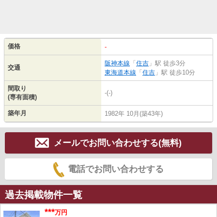
価格
-
阪神本線
「
住吉
」駅 徒歩3分
交通
東海道本線
「
住吉
」駅 徒歩10分
間取り
-(-)
(専有面積)
築年月
1982年 10月(築43年)
メールでお問い合わせする(無料)
電話でお問い合わせする
過去掲載物件一覧
***
万円