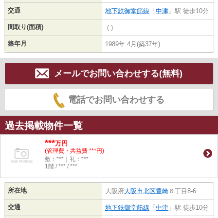
交通
地下鉄御堂筋線
「
中津
」駅 徒歩10分
間取り(面積)
-(-)
築年月
1989年 4月(築37年)
メールでお問い合わせする(無料)
電話でお問い合わせする
過去掲載物件一覧
***
万円
(管理費・共益費 ***円)
敷：***｜礼：***
1階 / *** / ***
所在地
大阪府
大阪市北区
豊崎
６丁目8-6
交通
地下鉄御堂筋線
「
中津
」駅 徒歩10分