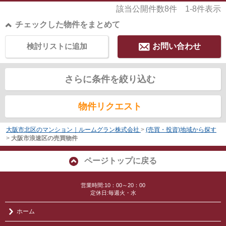
該当公開件数
8
件
1-8
件表示
チェックした物件をまとめて
検討リストに追加
お問い合わせ
さらに条件を絞り込む
物件リクエスト
大阪市北区のマンション｜ルームグラン株式会社
>
(売買・投資)地域から探す
>
大阪市浪速区の売買物件
ページトップに戻る
営業時間:10：00～20：00
定休日:毎週火・水
ホーム