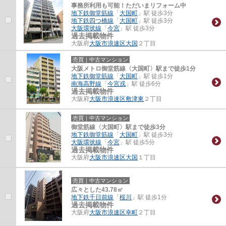
事務所利用も可能！ただいまリフォーム中
地下鉄御堂筋線
「
大国町
」駅 徒歩3分
地下鉄四つ橋線
「
大国町
」駅 徒歩3分
大阪環状線
「
今宮
」駅 徒歩3分
過去掲載物件
大阪府
大阪市浪速区
大国
２丁目
売買｜中古マンション
大阪メトロ御堂筋線〈大国町〉駅まで徒歩1分
地下鉄御堂筋線
「
大国町
」駅 徒歩1分
南海高野線
「
今宮戎
」駅 徒歩6分
過去掲載物件
大阪府
大阪市浪速区
敷津東
２丁目
売買｜中古マンション
御堂筋線〈大国町〉駅まで徒歩3分
地下鉄御堂筋線
「
大国町
」駅 徒歩3分
大阪環状線
「
今宮
」駅 徒歩5分
過去掲載物件
大阪府
大阪市浪速区
大国
１丁目
売買｜中古マンション
広々とした43.78㎡
地下鉄千日前線
「
桜川
」駅 徒歩1分
過去掲載物件
大阪府
大阪市浪速区
幸町
２丁目