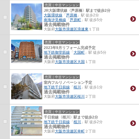
売買｜中古マンション
JR大阪環状線〈芦原橋〉駅まで徒歩2分
大阪環状線
「
芦原橋
」駅 徒歩2分
南海汐見橋線
「
芦原町
」駅 徒歩5分
過去掲載物件
大阪府
大阪市浪速区
浪速東
１丁目
売買｜中古マンション
2023年9月リフォーム完成予定
地下鉄御堂筋線
「
大国町
」駅 徒歩5分
過去掲載物件
大阪府
大阪市浪速区
大国
１丁目
売買｜中古マンション
室内フルリノベーション予定
地下鉄千日前線
「
桜川
」駅 徒歩1分
過去掲載物件
大阪府
大阪市浪速区
桜川
２丁目
売買｜中古マンション
千日前線〈桜川〉駅まで徒歩2分
地下鉄千日前線
「
桜川
」駅 徒歩2分
過去掲載物件
大阪府
大阪市浪速区
幸町
２丁目