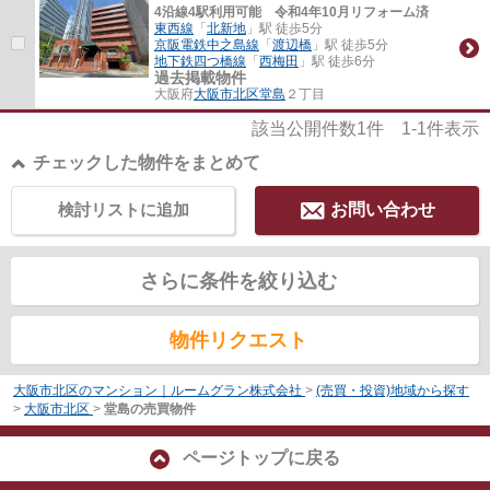
4沿線4駅利用可能 令和4年10月リフォーム済
東西線
「
北新地
」駅 徒歩5分
京阪電鉄中之島線
「
渡辺橋
」駅 徒歩5分
地下鉄四つ橋線
「
西梅田
」駅 徒歩6分
過去掲載物件
大阪府
大阪市北区
堂島
２丁目
該当公開件数
1
件
1-1
件表示
チェックした物件をまとめて
検討リストに追加
お問い合わせ
さらに条件を絞り込む
物件リクエスト
大阪市北区のマンション｜ルームグラン株式会社
>
(売買・投資)地域から探す
>
大阪市北区
>
堂島の売買物件
ページトップに戻る