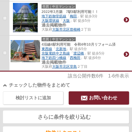
売買｜中古マンション
2022年3月築 7駅8駅利用可能！！
地下鉄御堂筋線
「
梅田
」駅 徒歩3分
大阪環状線
「
大阪
」駅 徒歩5分
過去掲載物件
大阪府
大阪市北区
曾根崎
２丁目
売買｜中古マンション
4沿線4駅利用可能 令和4年10月リフォーム済
東西線
「
北新地
」駅 徒歩5分
京阪電鉄中之島線
「
渡辺橋
」駅 徒歩5分
地下鉄四つ橋線
「
西梅田
」駅 徒歩6分
過去掲載物件
大阪府
大阪市北区
堂島
２丁目
該当公開件数
6
件
1-6
件表示
チェックした物件をまとめて
検討リストに追加
お問い合わせ
さらに条件を絞り込む