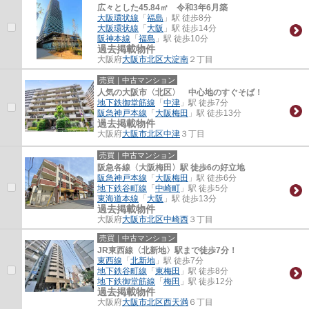
広々とした45.84㎡ 令和3年6月築
大阪環状線
「
福島
」駅 徒歩8分
大阪環状線
「
大阪
」駅 徒歩14分
阪神本線
「
福島
」駅 徒歩10分
過去掲載物件
大阪府
大阪市北区
大淀南
２丁目
売買｜中古マンション
人気の大阪市〈北区〉 中心地のすぐそば！
地下鉄御堂筋線
「
中津
」駅 徒歩7分
阪急神戸本線
「
大阪梅田
」駅 徒歩13分
過去掲載物件
大阪府
大阪市北区
中津
３丁目
売買｜中古マンション
阪急各線〈大阪梅田〉駅 徒歩6の好立地
阪急神戸本線
「
大阪梅田
」駅 徒歩6分
地下鉄谷町線
「
中崎町
」駅 徒歩5分
東海道本線
「
大阪
」駅 徒歩13分
過去掲載物件
大阪府
大阪市北区
中崎西
３丁目
売買｜中古マンション
JR東西線〈北新地〉駅まで徒歩7分！
東西線
「
北新地
」駅 徒歩7分
地下鉄谷町線
「
東梅田
」駅 徒歩8分
地下鉄御堂筋線
「
梅田
」駅 徒歩12分
過去掲載物件
大阪府
大阪市北区
西天満
６丁目