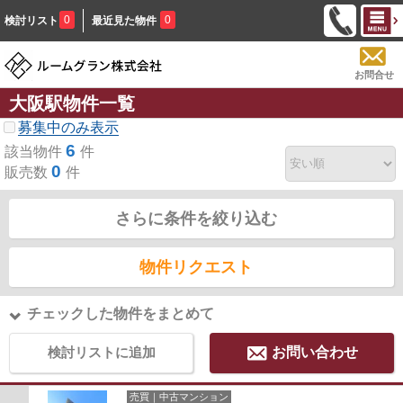
0
0
検討リスト
最近見た物件
お問合せ
大阪駅物件一覧
募集中のみ表示
6
該当物件
件
0
販売数
件
さらに条件を絞り込む
物件リクエスト
チェックした物件をまとめて
検討リストに追加
お問い合わせ
売買｜中古マンション